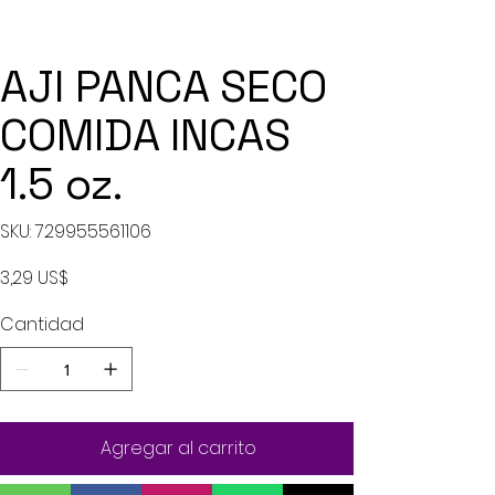
AJI PANCA SECO
COMIDA INCAS
1.5 oz.
SKU
SKU:
729955561106
729955561106
Precio
3,29 US$
Cantidad
Agregar al carrito