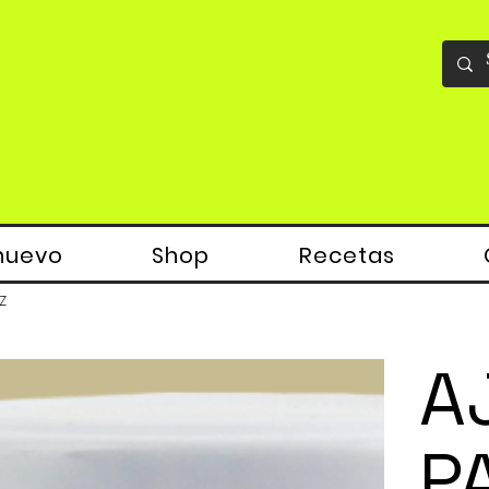
nuevo
Shop
Recetas
z
A
P