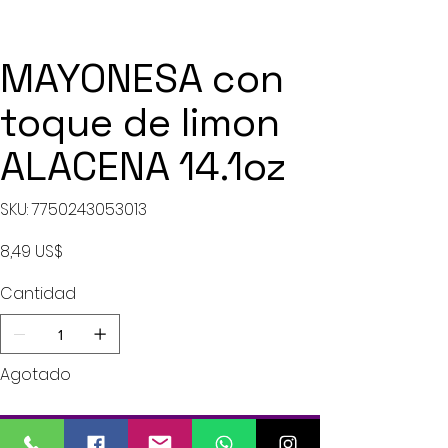
MAYONESA con
toque de limon
ALACENA 14.1oz
SKU
SKU:
7750243053013
7750243053013
Precio
8,49 US$
Cantidad
Agotado
Notificar al estar disponible