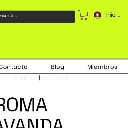
Iniciar 
Contacto
Blog
Miembros
Anterior
Siguiente
ROMA
AVANDA