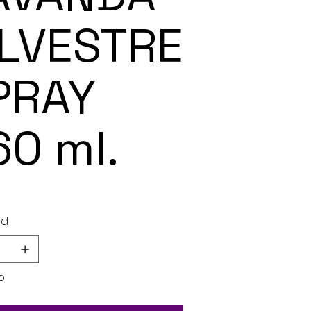
ILVESTRE
PRAY
60 ml.
ad
o