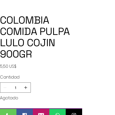
COLOMBIA
COMIDA PULPA
LULO COJIN
900GR
Precio
5,50 US$
Cantidad
Agotado
Notificar al estar disponible