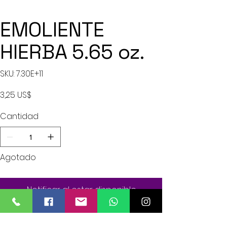
EMOLIENTE
HIERBA 5.65 oz.
SKU
SKU:
7.30E+11
7.30E+11
Precio
3,25 US$
Cantidad
Agotado
Notificar al estar disponible