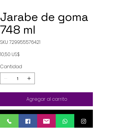
Jarabe de goma
748 ml
SKU
SKU:
729955576421
729955576421
Precio
10,50 US$
Cantidad
Agregar al carrito
Realizar compra