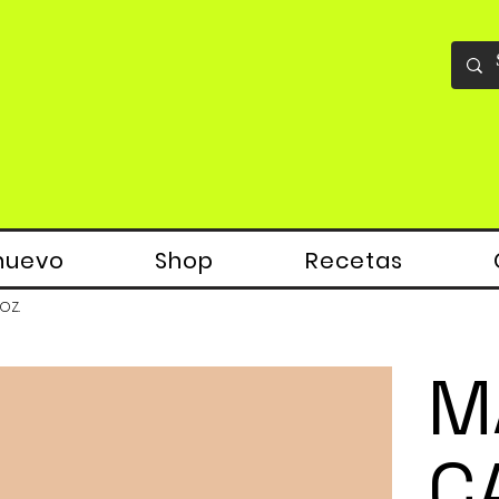
nuevo
Shop
Recetas
oz.
M
C