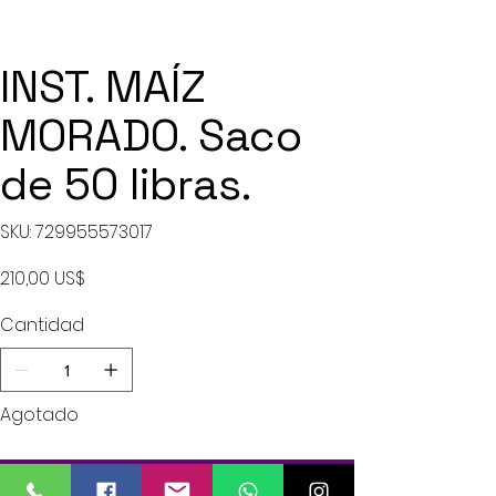
INST. MAÍZ
MORADO. Saco
de 50 libras.
SKU
SKU:
729955573017
729955573017
Precio
210,00 US$
Cantidad
Agotado
Notificar al estar disponible