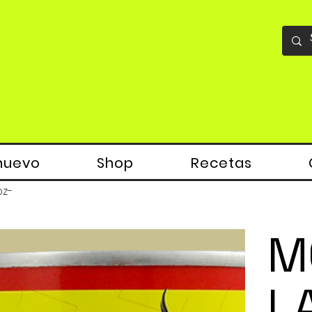
nuevo
Shop
Recetas
oz-
M
L