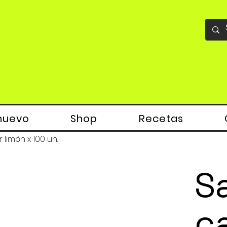
nuevo
Shop
Recetas
limón x 100 un.
S
c