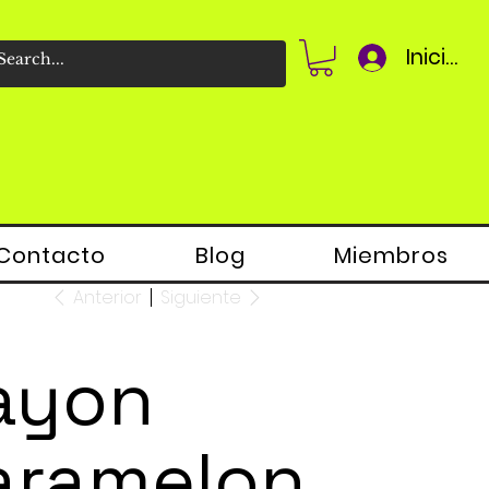
Iniciar 
Contacto
Blog
Miembros
Anterior
Siguiente
ayon
aramelon