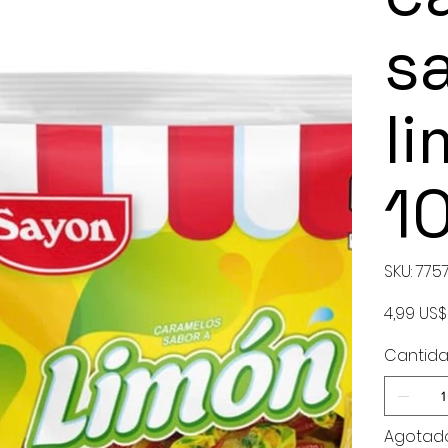
s
l
1
SKU
SKU:
775
77571
Precio
4,99 US$
Cantid
Agotad