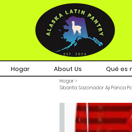
Hogar
About Us
Qué es 
Hogar
>
Sibarita Sazonador Aji Panca P