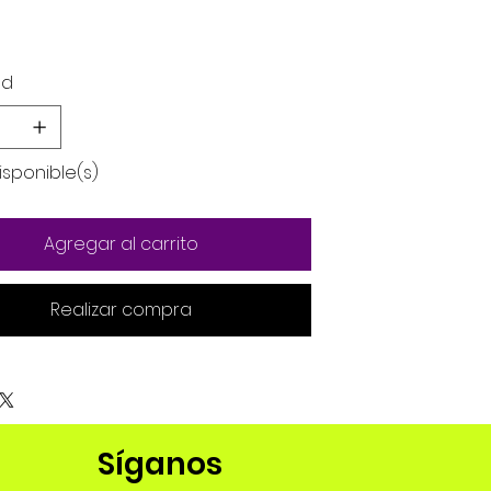
ad
isponible(s)
Agregar al carrito
Realizar compra
Síganos