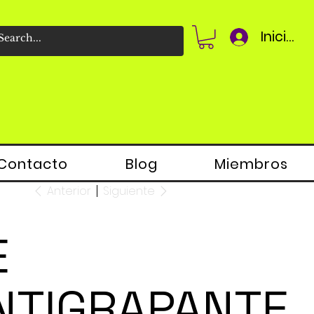
Iniciar 
Contacto
Blog
Miembros
Anterior
Siguiente
E
NTIGRAPANTE