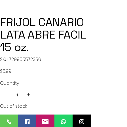
FRIJOL CANARIO
LATA ABRE FACIL
15 oz.
SKU
SKU:
729955572386
729955572386
Price
$5.99
Quantity
Out of stock
Notify When Available